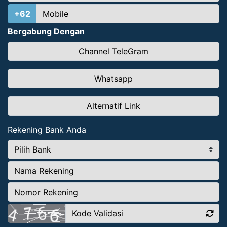
+62
Bergabung Dengan
Channel TeleGram
Whatsapp
Alternatif Link
Rekening Bank Anda