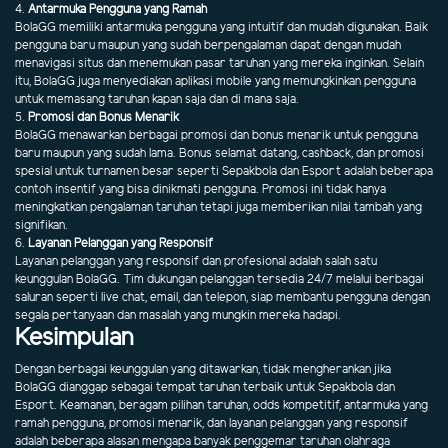
4.
Antarmuka Pengguna yang Ramah
BolaGG memiliki antarmuka pengguna yang intuitif dan mudah digunakan. Baik
pengguna baru maupun yang sudah berpengalaman dapat dengan mudah
menavigasi situs dan menemukan pasar taruhan yang mereka inginkan. Selain
itu, BolaGG juga menyediakan aplikasi mobile yang memungkinkan pengguna
untuk memasang taruhan kapan saja dan di mana saja.
5.
Promosi dan Bonus Menarik
BolaGG menawarkan berbagai promosi dan bonus menarik untuk pengguna
baru maupun yang sudah lama. Bonus selamat datang, cashback, dan promosi
spesial untuk turnamen besar seperti Sepakbola dan Esport adalah beberapa
contoh insentif yang bisa dinikmati pengguna. Promosi ini tidak hanya
meningkatkan pengalaman taruhan tetapi juga memberikan nilai tambah yang
signifikan.
6.
Layanan Pelanggan yang Responsif
Layanan pelanggan yang responsif dan profesional adalah salah satu
keunggulan BolaGG. Tim dukungan pelanggan tersedia 24/7 melalui berbagai
saluran seperti live chat, email, dan telepon, siap membantu pengguna dengan
segala pertanyaan dan masalah yang mungkin mereka hadapi.
Kesimpulan
Dengan berbagai keunggulan yang ditawarkan, tidak mengherankan jika
BolaGG dianggap sebagai tempat taruhan terbaik untuk Sepakbola dan
Esport. Keamanan, beragam pilihan taruhan, odds kompetitif, antarmuka yang
ramah pengguna, promosi menarik, dan layanan pelanggan yang responsif
adalah beberapa alasan mengapa banyak penggemar taruhan olahraga