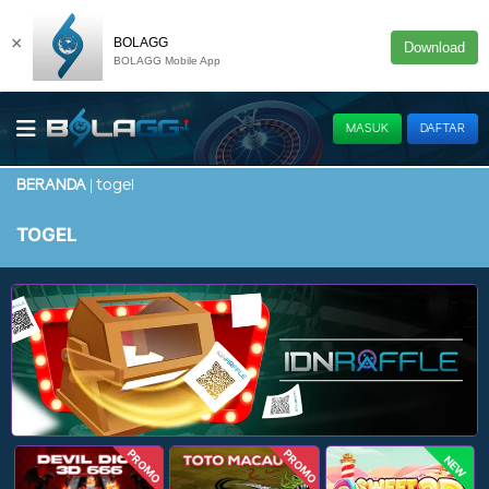
×
BOLAGG
Download
BOLAGG Mobile App
MASUK
DAFTAR
togel
BERANDA
TOGEL
PROMO
PROMO
NEW