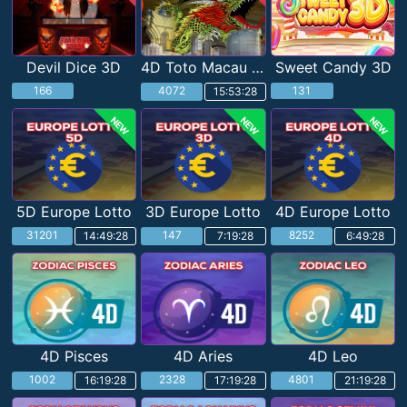
Devil Dice 3D
4D Toto Macau Pools
Sweet Candy 3D
166
4072
131
15:53:27
NEW
NEW
NEW
5D Europe Lotto
3D Europe Lotto
4D Europe Lotto
31201
147
8252
14:49:27
7:19:27
6:49:27
4D Pisces
4D Aries
4D Leo
1002
2328
4801
16:19:27
17:19:27
21:19:27