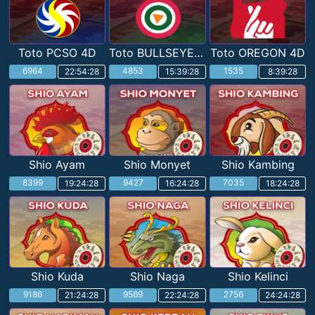
Toto PCSO 4D
Toto BULLSEYE 4D
Toto OREGON 4D
6964
4853
1535
22:54:27
15:39:27
8:39:27
Shio Ayam
Shio Monyet
Shio Kambing
8399
9427
7035
19:24:27
16:24:27
18:24:27
Shio Kuda
Shio Naga
Shio Kelinci
9186
9569
2756
21:24:27
22:24:27
24:24:27