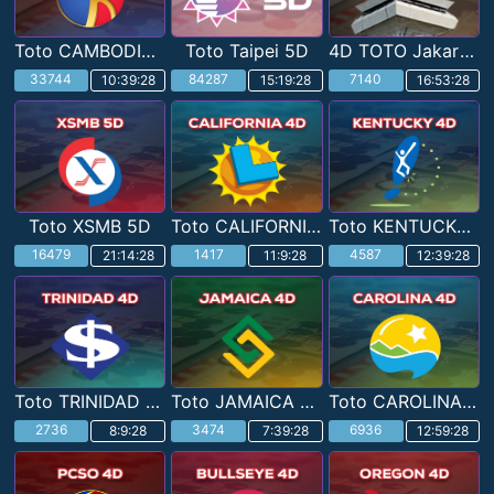
Toto CAMBODIA 5D
Toto Taipei 5D
4D TOTO Jakarta POOLS
33744
84287
7140
10:39:27
15:19:27
16:53:27
Toto XSMB 5D
Toto CALIFORNIA 4D
Toto KENTUCKY 4D
16479
1417
4587
21:14:27
11:9:27
12:39:27
Toto TRINIDAD & TOBAGO 4D
Toto JAMAICA 4D
Toto CAROLINA 4D
2736
3474
6936
8:9:27
7:39:27
12:59:27