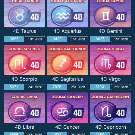
4D Taurus
4D Aquarius
4D Gemini
3586
9489
9927
18:19:27
15:19:27
19:19:27
4D Scorpio
4D Sagitarius
4D Virgo
8371
7975
6100
24:19:27
25:19:27
22:19:27
4D Libra
4D Cancer
4D Capricorn
6689
4636
1558
23:19:27
20:19:27
26:19:27